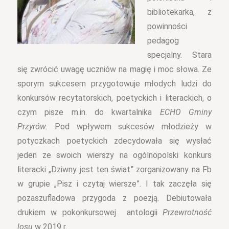
bibliotekarka, z
powinności
pedagog
specjalny. Stara
się zwrócić uwagę uczniów na magię i moc słowa. Ze
sporym sukcesem przygotowuje młodych ludzi do
konkursów recytatorskich, poetyckich i literackich, o
czym pisze m.in. do kwartalnika
ECHO Gminy
Przyrów.
Pod wpływem sukcesów młodzieży w
potyczkach poetyckich zdecydowała się wysłać
jeden ze swoich wierszy na ogólnopolski konkurs
literacki „Dziwny jest ten świat” zorganizowany na Fb
w grupie „Pisz i czytaj wiersze”. I tak zaczęła się
pozaszufladowa przygoda z poezją.
Debiutowała
drukiem w pokonkursowej antologii
Przewrotność
losu
w 2019 r.