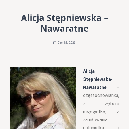
Alicja Stępniewska –
Nawaratne
Cze 15, 2023
Alicja
Stępniewska-
Nawaratne
–
częstochowianka,
z wyboru
rusycystka, z
zamiłowania
polonistka i