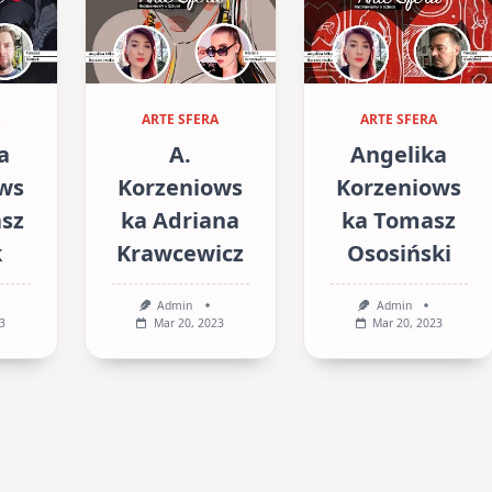
ARTE SFERA
ARTE SFERA
a
A.
Angelika
ws
Korzeniows
Korzeniows
asz
ka Adriana
ka Tomasz
k
Krawcewicz
Ososiński
Admin
Admin
3
Mar 20, 2023
Mar 20, 2023