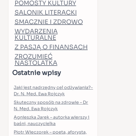
POMOSTY KULTURY
SALONIK LITERACKI
SMACZNIE I ZDROWO
WYDARZENIA
KULTURALNE
Z PASJĄ O FINANSACH
ZROZUMIEĆ
NASTOLATKA
Ostatnie wpisy
Jaki jest nadrzędny cel odżywiania?-
Dr. N. Med. Ewa Rojczyk
Skuteczny sposób na zdrowie – Dr
N. Med. Ewa Rojczyk
Agnieszka Jarek – autorka wierszy i
baśni, nauczycielka
Piotr Wieczorek – poeta, aforysta,