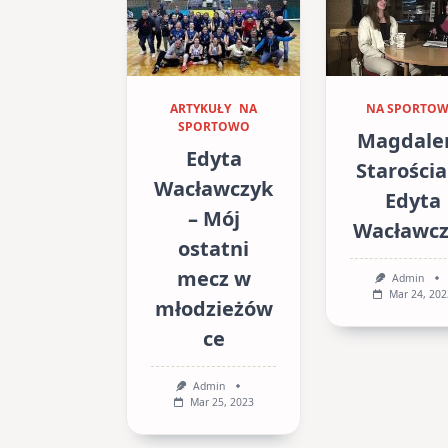
ARTYKUŁY
NA
NA SPORTO
SPORTOWO
Magdale
Edyta
Starościa
Wacławczyk
Edyta
– Mój
Wacławc
ostatni
mecz w
Admin
Mar 24, 202
młodzieżów
ce
Admin
Mar 25, 2023