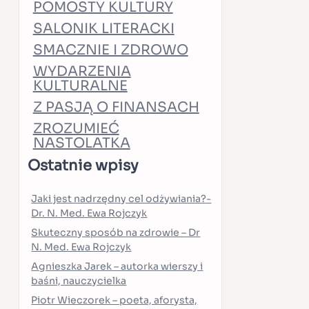
POMOSTY KULTURY
SALONIK LITERACKI
SMACZNIE I ZDROWO
WYDARZENIA
KULTURALNE
Z PASJĄ O FINANSACH
ZROZUMIEĆ
NASTOLATKA
Ostatnie wpisy
Jaki jest nadrzędny cel odżywiania?-
Dr. N. Med. Ewa Rojczyk
Skuteczny sposób na zdrowie – Dr
N. Med. Ewa Rojczyk
Agnieszka Jarek – autorka wierszy i
baśni, nauczycielka
Piotr Wieczorek – poeta, aforysta,