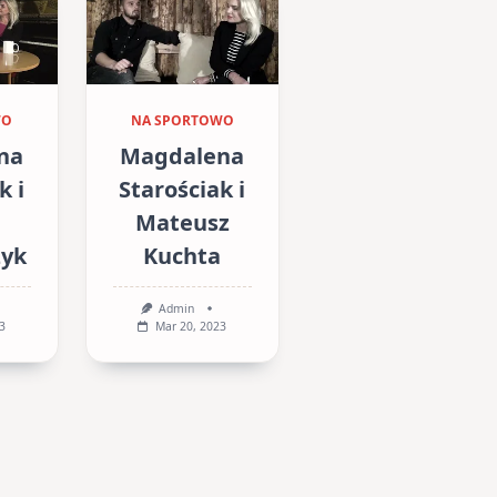
WO
NA SPORTOWO
na
Magdalena
k i
Starościak i
Mateusz
zyk
Kuchta
Admin
3
Mar 20, 2023