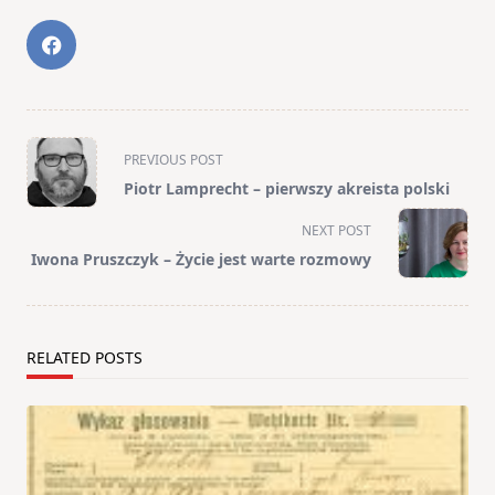
<span
PREVIOUS POST
class="nav-
Piotr Lamprecht – pierwszy akreista polski
subtitle
screen-
NEXT POST
reader-
Iwona Pruszczyk – Życie jest warte rozmowy
text">Page</span>
RELATED POSTS