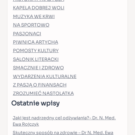
KAPELA DOBREJ WOLI
MUZYKA WE KRWI
NA SPORTOWO
PASJONACI
PIWNICA ARTYCHA
POMOSTY KULTURY
SALONIK LITERACKI
SMACZNIE I ZDROWO
WYDARZENIA KULTURALNE
Z PASJĄ O FINANSACH
ZROZUMIEĆ NASTOLATKA
Ostatnie wpisy
Jaki jest nadrzędny cel odżywiania?- Dr. N. Med.
Ewa Rojczyk
Skuteczny sposób na zdrowie – Dr N. Med. Ewa