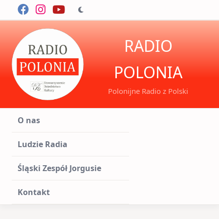
Skip
to
content
RADIO
POLONIA
Polonijne Radio z Polski
O nas
Ludzie Radia
Śląski Zespół Jorgusie
Kontakt